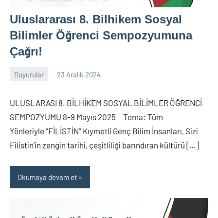
Uluslararası 8. Bilhikem Sosyal
Bilimler Öğrenci Sempozyumuna
Çağrı!
Duyurular
23 Aralık 2024
nw_bhcenter
ULUSLARASI 8. BİLHİKEM SOSYAL BİLİMLER ÖĞRENCİ
SEMPOZYUMU 8-9 Mayıs 2025 Tema: Tüm
Yönleriyle “FİLİSTİN” Kıymetli Genç Bilim İnsanları, Sizi
Filistin’in zengin tarihi, çeşitliliği barındıran kültürü […]
Okumaya devam et