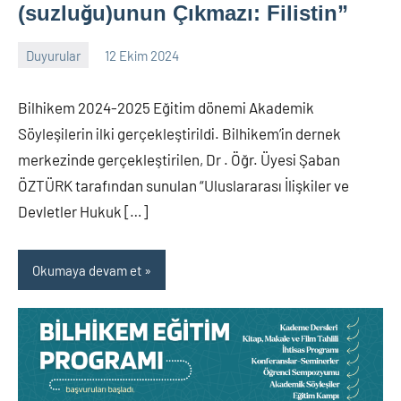
(suzluğu)unun Çıkmazı: Filistin”
Duyurular
12 Ekim 2024
nw_bhcenter
Bilhikem 2024-2025 Eğitim dönemi Akademik
Söyleşilerin ilki gerçekleştirildi. Bilhikem’in dernek
merkezinde gerçekleştirilen, Dr . Öğr. Üyesi Şaban
ÖZTÜRK tarafından sunulan “Uluslararası İlişkiler ve
Devletler Hukuk […]
Okumaya devam et