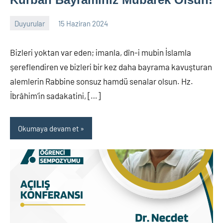
Duyurular
15 Haziran 2024
nw_bhcenter
Bizleri yoktan var eden; imanla, dîn-i mubin İslamla
şereflendiren ve bizleri bir kez daha bayrama kavuşturan
alemlerin Rabbine sonsuz hamdü senalar olsun. Hz.
İbrâhim’in sadakatini, […]
Okumaya devam et