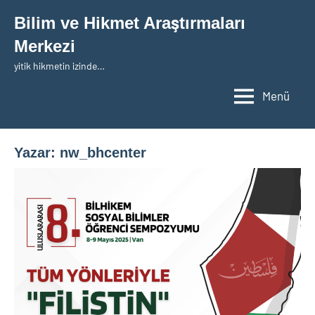
İçeriğe
Bilim ve Hikmet Araştırmaları
geç
Merkezi
yitik hikmetin izinde…
Menü
Yazar:
nw_bhcenter