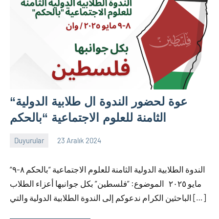
“عوة لحضور الندوة ال طلابية الدولية
الثامنة للعلوم الاجتماعية “بالحكم
Duyurular
23 Aralık 2024
nw_bhcenter
“الندوة الطلابية الدولية الثامنة للعلوم الاجتماعية “بالحكم ٨-٩
مايو ٢۰٢٥ الموضوع: ”فلسطين” بكل جوانبها أعزاء الطلاب
الباحثين الكرام ندعوكم إلى الندوة الطلابية الدولية والتي […]