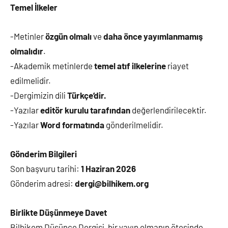
Temel İlkeler
-Metinler
özgün olmalı
ve
daha önce yayımlanmamış
olmalıdır
.
-Akademik metinlerde
temel atıf ilkelerine
riayet
edilmelidir.
-Dergimizin dili
Türkçe’dir.
-Yazılar
editör kurulu tarafından
değerlendirilecektir.
-Yazılar
Word formatında
gönderilmelidir.
Gönderim Bilgileri
Son başvuru tarihi:
1 Haziran 2026
Gönderim adresi:
dergi@bilhikem.org
Birlikte Düşünmeye Davet
Bilhikem Düşünce Dergisi, bir yayın olmanın ötesinde,