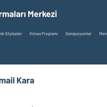
rmaları Merkezi
k Söyleşiler
İhtisas Programı
Sempozyumlar
Men
smail Kara