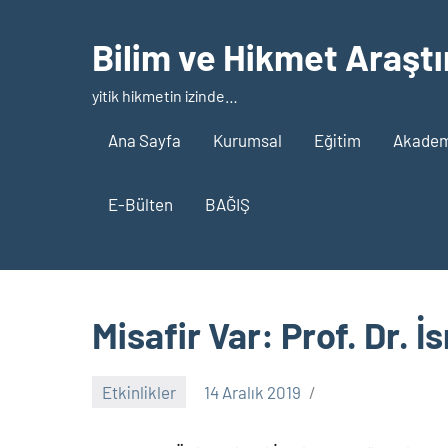
İçeriğe
geç
Bilim ve Hikmet Araştı
yitik hikmetin izinde…
Ana Sayfa
Kurumsal
Eğitim
Akademi
E-Bülten
BAĞIŞ
Misafir Var: Prof. Dr. İ
Etkinlikler
14 Aralık 2019
nw_bhcenter