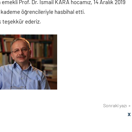
 emekli Prof. Dr. İsmail KARA hocamız, 14 Aralık 2019
kademe öğrencileriyle hasbihal etti.
k teşekkür ederiz.
Sonraki yazı
ü
x