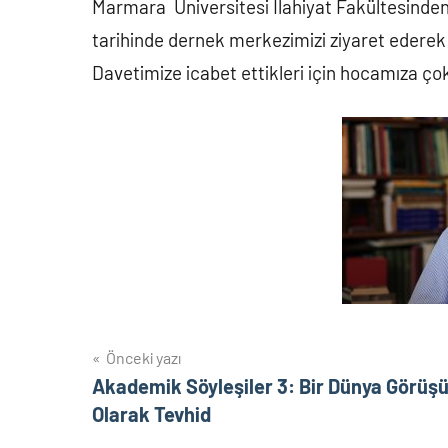
Marmara Üniversitesi İlahiyat Fakültesinden
tarihinde dernek merkezimizi ziyaret ederek 
Davetimize icabet ettikleri için hocamıza ço
Yazı
Önceki yazı
Akademik Söyleşiler 3: Bir Dünya Görüş
gezinmesi
Olarak Tevhid