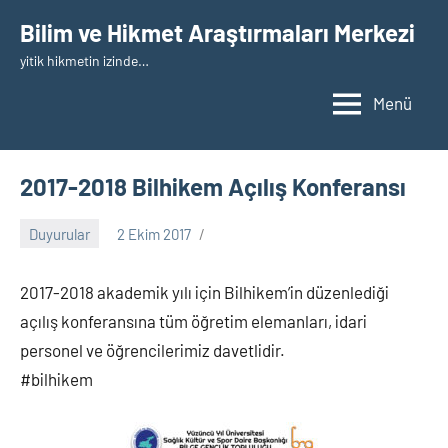
İçeriğe
Bilim ve Hikmet Araştırmaları Merkezi
geç
yitik hikmetin izinde…
Menü
2017-2018 Bilhikem Açılış Konferansı
Duyurular
2 Ekim 2017
nw_bhcenter
2017-2018 akademik yılı için Bilhikem’in düzenlediği
açılış konferansına tüm öğretim elemanları, idari
personel ve öğrencilerimiz davetlidir.
#bilhikem