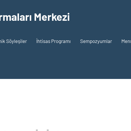
rmaları Merkezi
k Söyleşiler
İhtisas Programı
Sempozyumlar
Men