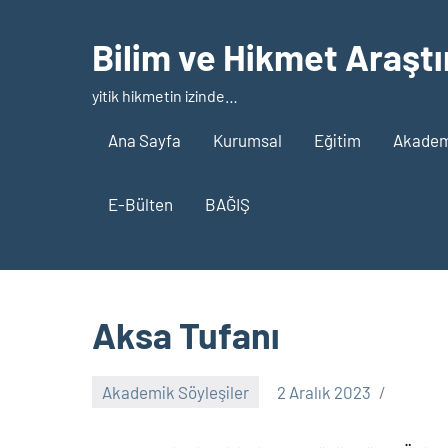
İçeriğe
geç
Bilim ve Hikmet Araştı
yitik hikmetin izinde…
Ana Sayfa
Kurumsal
Eğitim
Akademi
E-Bülten
BAĞIŞ
Aksa Tufanı
Akademik Söyleşiler
2 Aralık 2023
nw_bhcenter