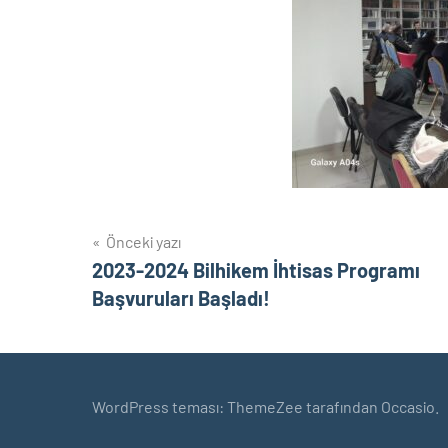
Yazı
Önceki yazı
2023-2024 Bilhikem İhtisas Programı
gezinmesi
Başvuruları Başladı!
WordPress teması: ThemeZee tarafından Occasio.