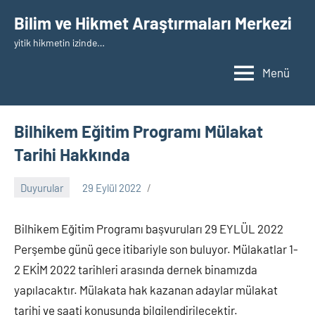
İçeriğe
Bilim ve Hikmet Araştırmaları Merkezi
geç
yitik hikmetin izinde…
Menü
Bilhikem Eğitim Programı Mülakat
Tarihi Hakkında
Duyurular
29 Eylül 2022
nw_bhcenter
Bilhikem Eğitim Programı başvuruları 29 EYLÜL 2022
Perşembe günü gece itibariyle son buluyor. Mülakatlar 1-
2 EKİM 2022 tarihleri arasında dernek binamızda
yapılacaktır. Mülakata hak kazanan adaylar mülakat
tarihi ve saati konusunda bilgilendirilecektir.