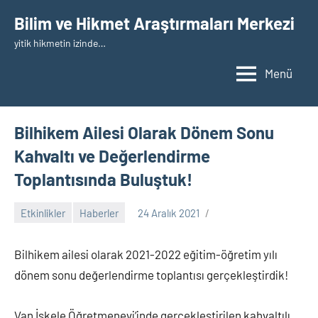
İçeriğe
Bilim ve Hikmet Araştırmaları Merkezi
geç
yitik hikmetin izinde…
Menü
Bilhikem Ailesi Olarak Dönem Sonu
Kahvaltı ve Değerlendirme
Toplantısında Buluştuk!
Etkinlikler
Haberler
24 Aralık 2021
nw_bhcenter
Bilhikem ailesi olarak 2021-2022 eğitim-öğretim yılı
dönem sonu değerlendirme toplantısı gerçekleştirdik!
Van İskele Öğretmenevi’inde gerçekleştirilen kahvaltılı