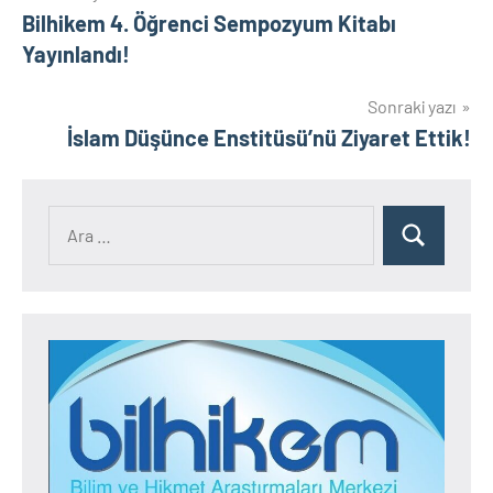
Bilhikem 4. Öğrenci Sempozyum Kitabı
gezinmesi
Yayınlandı!
Sonraki yazı
İslam Düşünce Enstitüsü’nü Ziyaret Ettik!
Ara:
Ara