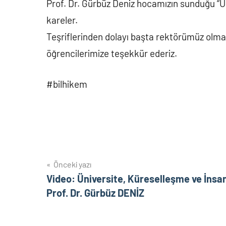
Prof. Dr. Gürbüz Deniz hocamızın sunduğu “Ü
kareler.
Teşriflerinden dolayı başta rektörümüz olm
öğrencilerimize teşekkür ederiz.
#bilhikem
Yazı
Önceki yazı
Video: Üniversite, Küreselleşme ve İnsan
gezinmesi
Prof. Dr. Gürbüz DENİZ