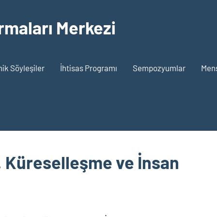
rmaları Merkezi
k Söyleşiler
İhtisas Programı
Sempozyumlar
Men
, Küreselleşme ve İnsan