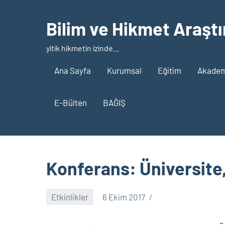
İçeriğe
geç
Bilim ve Hikmet Araştı
yitik hikmetin izinde…
Ana Sayfa
Kurumsal
Eğitim
Akademi
E-Bülten
BAĞIŞ
Konferans: Üniversite
Etkinlikler
6 Ekim 2017
nw_bhcenter