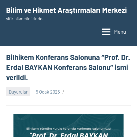
İçeriğe
Bilim ve Hikmet Araştırmaları Merkezi
geç
yitik hikmetin izinde…
Menü
Bilhikem Konferans Salonuna “Prof. Dr.
Erdal BAYKAN Konferans Salonu” ismi
verildi.
Duyurular
5 Ocak 2025
nw_bhcenter