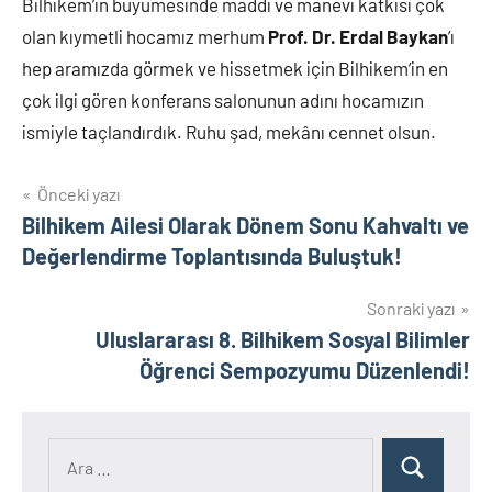
Bilhikem’in büyümesinde maddi ve manevi katkısı çok
olan kıymetli hocamız merhum
Prof. Dr. Erdal Baykan
’ı
hep aramızda görmek ve hissetmek için Bilhikem’in en
çok ilgi gören konferans salonunun adını hocamızın
ismiyle taçlandırdık. Ruhu şad, mekânı cennet olsun.
Yazı
Önceki yazı
Bilhikem Ailesi Olarak Dönem Sonu Kahvaltı ve
gezinmesi
Değerlendirme Toplantısında Buluştuk!
Sonraki yazı
Uluslararası 8. Bilhikem Sosyal Bilimler
Öğrenci Sempozyumu Düzenlendi!
Ara:
Ara