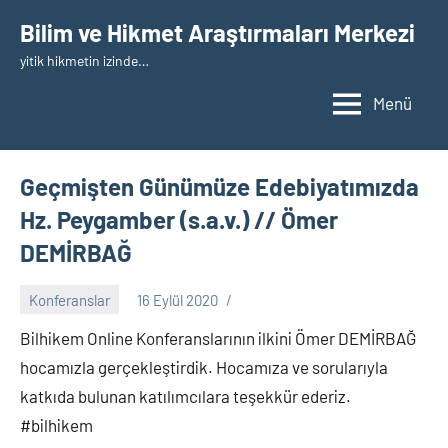
İçeriğe
Bilim ve Hikmet Araştırmaları Merkezi
geç
yitik hikmetin izinde…
Menü
Geçmişten Günümüze Edebiyatımızda
Hz. Peygamber (s.a.v.) // Ömer
DEMİRBAĞ
Konferanslar
16 Eylül 2020
nw_bhcenter
Bilhikem
Online Konferanslarının ilkini Ömer DEMİRBAĞ
hocamızla gerçekleştirdik. Hocamıza ve sorularıyla
katkıda bulunan katılımcılara teşekkür ederiz.
#bilhikem